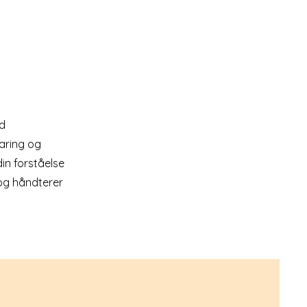
ed
aring og
din forståelse
 og håndterer